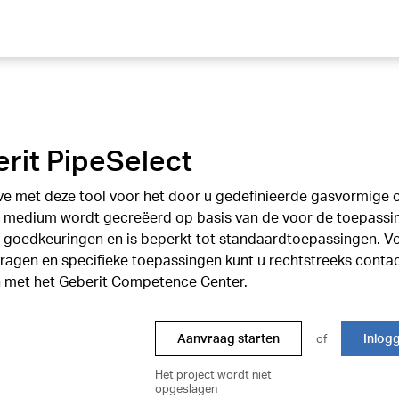
rit PipeSelect
ve met deze tool voor het door u gedefinieerde gasvormige 
e medium wordt gecreëerd op basis van de voor de toepassi
e goedkeuringen en is beperkt tot standaardtoepassingen. V
ragen en specifieke toepassingen kunt u rechtstreeks conta
met het Geberit Competence Center.
Aanvraag starten
Inlog
of
Het project wordt niet
opgeslagen