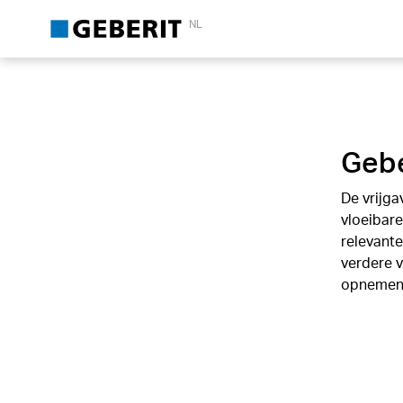
NL
Gebe
De vrijga
vloeibar
relevant
verdere v
opnemen 